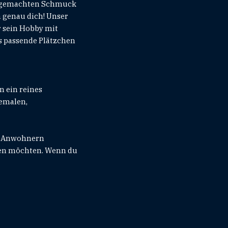
andgemachten Schmuck
n genau dich! Unser
r sein Hobby mit
as passende Plätzchen
n ein reines
bemalen,
nd Anwohnern
lten möchten. Wenn du