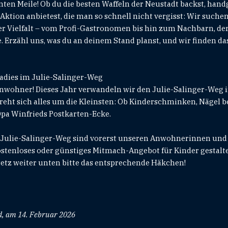
nten Meile! Ob du die besten Waffeln der Neustadt backst, h
 Aktion anbietest, die man so schnell nicht vergisst: Wir suche
der Vielfalt – vom Profi-Gastronomen bis hin zum Nachbarn, de
. Erzähl uns, was du an deinem Stand planst, und wir finden d
radies im Julie-Salinger-Weg
nwohner! Dieses Jahr verwandeln wir den Julie-Salinger-Weg i
dreht sich alles um die Kleinsten: Ob Kinderschminken, Nägel 
Opa Winfrieds Postkarten-Ecke.
im Julie-Salinger-Weg sind vorerst unseren Anwohnerinnen u
kostenloses oder günstiges Mitmach-Angebot für Kinder gesta
, setz weiter unten bitte das entsprechende Häkchen!
ed, am 14. Februar 2026