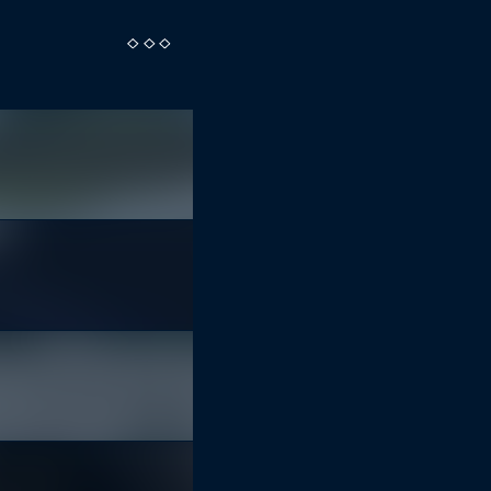
( KONZERT )
EVOKEN
19:00
Chemiefabrik
( KONZERT )
SIGNS OF THE SWAR
19:00
Puschkin
( KONZERT )
BONNIE 'PRINCE' BILL
19:00
Blauer Salon