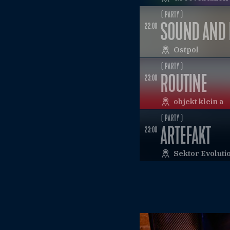
( PARTY )
SOUND AND 
22:00
Ostpol
( PARTY )
ROUTINE
23:00
objekt klein a
( PARTY )
ARTEFAKT
23:00
Sektor Evoluti