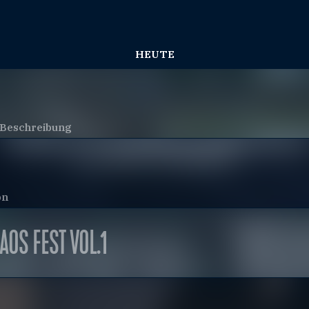
HEUTE
e Beschreibung
on
AOS FEST VOL.1