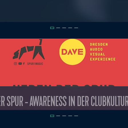
R SPUR - AWARENESS IN DER CLUBKULTU