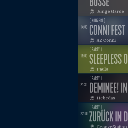
BOSSE
Junge Garde
( KONZERT )
CONNI FEST
14:00
AZ Conni
( PARTY )
SLEEPLESS O
19:00
Paula
( PARTY )
DEMINEE! IN
21:30
Hebedas
( PARTY )
ZURÜCK IN D
22:00
GrooveStation