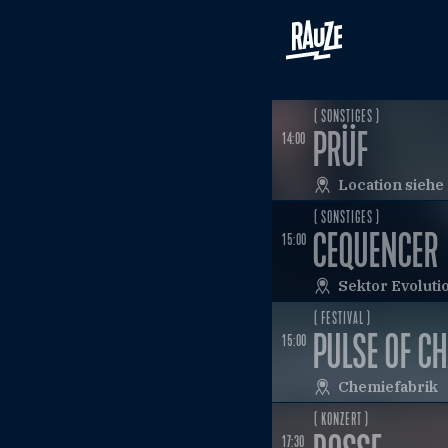
( SONSTIGES )
PRÜF
14:00
Location sieh
( SONSTIGES )
CEQUENCER
15:00
Sektor Evoluti
( FESTIVAL )
PULSE OF CH
15:00
Chemiefabrik
( KONZERT )
17:30