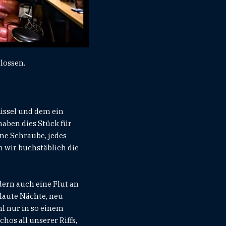
lossen.
lüssel und dem ein
aben dies Stück für
e Schraube, jedes
n wir buchstäblich die
dern auch eine Flut an
laute Nächte, neu
l nur in so einem
hos all unserer Riffs,