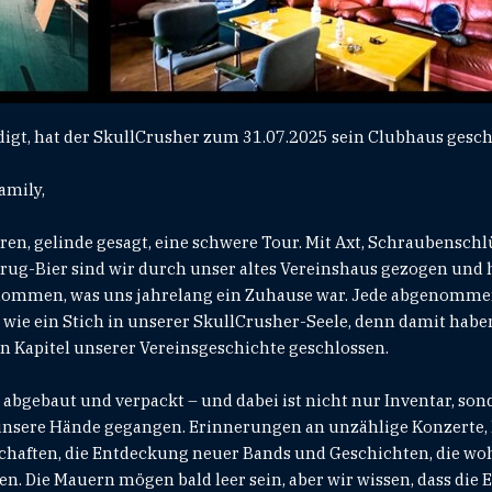
gt, hat der SkullCrusher zum 31.07.2025 sein Clubhaus gesch
amily,
ren, gelinde gesagt, eine schwere Tour. Mit Axt, Schraubensch
ug-Bier sind wir durch unser altes Vereinshaus gezogen und h
ommen, was uns jahrelang ein Zuhause war. Jede abgenommen
 wie ein Stich in unserer SkullCrusher-Seele, denn damit habe
 Kapitel unserer Vereinsgeschichte geschlossen.
 abgebaut und verpackt – und dabei ist nicht nur Inventar, son
nsere Hände gegangen. Erinnerungen an unzählige Konzerte, 
haften, die Entdeckung neuer Bands und Geschichten, die woh
. Die Mauern mögen bald leer sein, aber wir wissen, dass die Ec