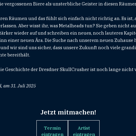
ie vergossenen Biere als unsterbliche Geister in diesen Räume
en Räumen und das fühlt sich einfach nicht richtig an. Es ist, a
assen. Aber wisst ihr, was Metalheads tun? Sie geben nicht au
tärker wieder auf und schreiben ein neues, noch lauteres Kapitel
inn einer neuen Ära. Die Suche nach unserem neuen Zuhause 
 und wir sind uns sicher, dass unsere Zukunft noch viele gran
e bereithält.
die Geschichte der Dresdner SkullCrusher ist noch lange nicht v
d, am 31. Juli 2025
Jetzt mitmachen!
Termin
Artist
eintragen
eintragen