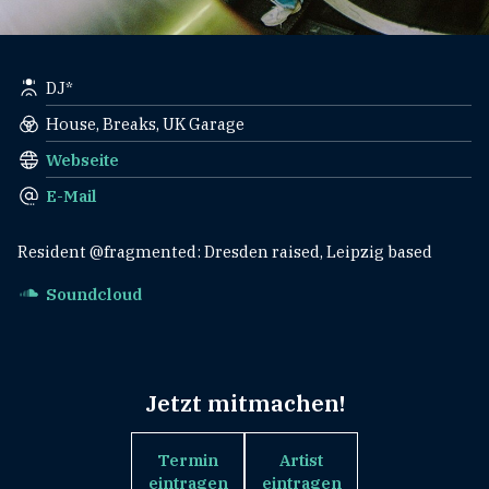
DJ*
House, Breaks, UK Garage
Webseite
E-Mail
Resident @fragmented: Dresden raised, Leipzig based
Soundcloud
Jetzt mitmachen!
Termin
Artist
eintragen
eintragen