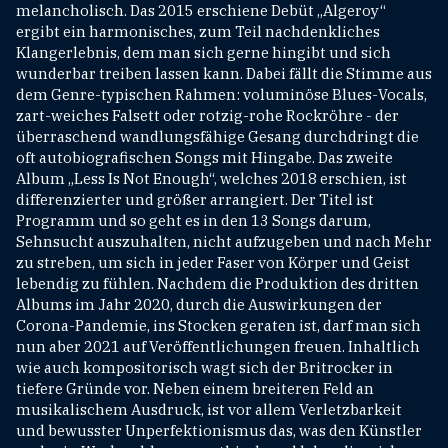
melancholisch. Das 2015 erschiene Debüt „Algeroy“
ergibt ein harmonisches, zum Teil nachdenkliches
Klangerlebnis, dem man sich gerne hingibt und sich
wunderbar treiben lassen kann. Dabei fällt die Stimme aus
dem Genre-typischen Rahmen: voluminöse Blues-Vocals,
zart-weiches Falsett oder rotzig-rohe Rockröhre - der
überraschend wandlungsfähige Gesang durchdringt die
oft autobiografischen Songs mit Hingabe. Das zweite
Album „Less Is Not Enough“, welches 2018 erschien, ist
differenzierter und größer arrangiert. Der Titel ist
Programm und so geht es in den 13 Songs darum,
Sehnsucht auszuhalten, nicht aufzugeben und nach Mehr
zu streben, um sich in jeder Faser von Körper und Geist
lebendig zu fühlen. Nachdem die Produktion des dritten
Albums im Jahr 2020, durch die Auswirkungen der
Corona-Pandemie, ins Stocken geraten ist, darf man sich
nun aber 2021 auf Veröffentlichungen freuen. Inhaltlich
wie auch kompositorisch wagt sich der Britrocker in
tiefere Gründe vor. Neben einem breiteren Feld an
musikalischem Ausdruck, ist vor allem Verletzbarkeit
und bewusster Unperfektionismus das, was den Künstler