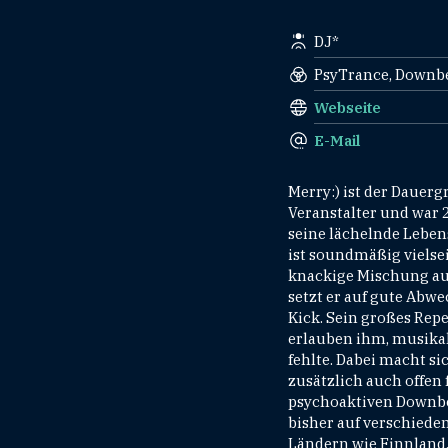
DJ*
PsyTrance, Downbe
Webseite
E-Mail
Merry:) ist der Dauerg
Veranstalter und war 20
seine lächelnde Leben
ist soundmäßig vielsei
knackige Mischung aus
setzt er auf gute Abw
Kick. Sein großes Rep
erlauben ihm, musikal
fehlte. Dabei macht si
zusätzlich auch offen 
psychoaktiven Downbea
bisher auf verschieden
Ländern wie Finnland, 