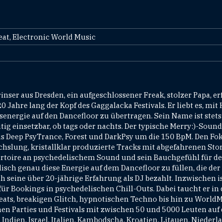
at, Electronic World Music
rinser aus Dresden, ein aufgeschlossener Freak, stolzer Papa, e
 Jahre lang der Kopf des Gaggalacka Festivals. Er liebt es, mit H
senergie auf den Dancefloor zu übertragen. Sein Name ist stet
tig einsetzbar, ob tags oder nachts. Der typische Merry:)-Sound 
 Deep PsyTrance, Forest und DarkPsy um die 150 BpM. Den Foku
echslung, kristallklar produzierte Tracks mit abgefahrenen St
ertoire an psychedelischem Sound und sein Bauchgefühl für d
isch genau diese Energie auf dem Dancefloor zu füllen, die der
ch seine über 20-jährige Erfahrung als DJ bezahlt. Inzwischen is
für Bookings in psychedelischen Chill-Outs. Dabei taucht er in 
ts, breakigen Glitch, hypnotischen Techno bis hin zu WorldMus
en Parties und Festivals mit zwischen 50 und 5000 Leuten auf d
Indien, Israel, Italien, Kambodscha, Kroatien, Litauen, Niederla