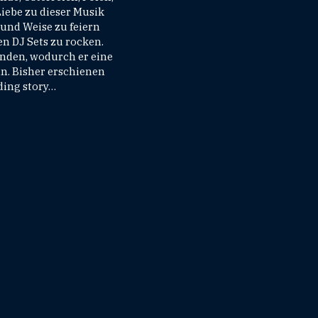
Liebe zu dieser Musik
 und Weise zu feiern
en DJ Sets zu rocken.
unden, wodurch er eine
nn. Bisher erschienen
nding story…