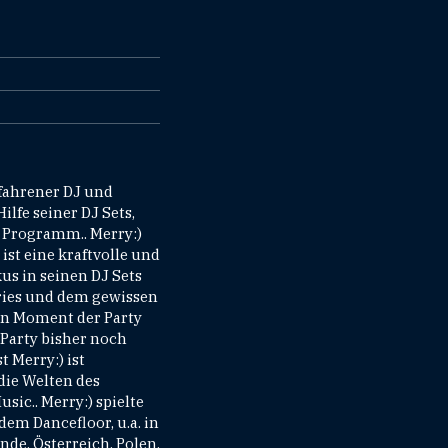
rfahrener DJ und
ilfe seiner DJ Sets,
s Programm.. Merry:)
ist eine kraftvolle und
s in seinen DJ Sets
ories und dem gewissen
en Moment der Party
 Party bisher noch
t Merry:) ist
die Welten des
ic.. Merry:) spielte
em Dancefloor, u.a. in
nde, Österreich, Polen,