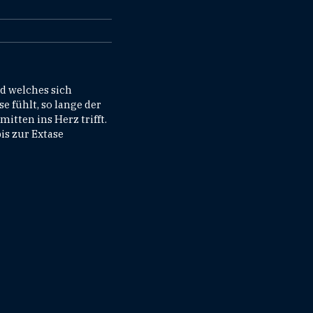
d welches sich
 fühlt, so lange der
itten ins Herz trifft.
is zur Extase