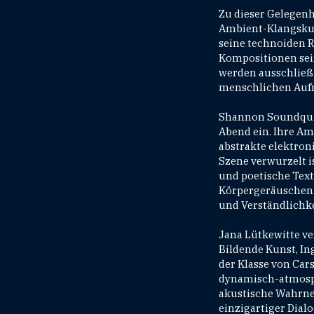
Zu dieser Gelegenh
Ambient-Klangskulp
seine technoiden R
Kompositionen sei
werden ausschließ
menschlichen Auf
Shannon Soundquis
Abend ein. Ihre Am
abstrakte elektron
Szene verwurzelt i
und poetische Text
Körpergeräuschen 
und Verständlichke
Jana Lütkewitte ve
Bildende Kunst, I
der Klasse von Cars
dynamisch-atmosph
akustische Wahrne
einzigartiger Dial