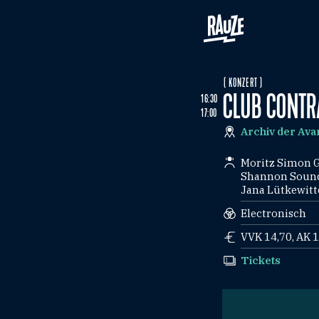
( KONZERT )
CLUB CONTR
16:30
17:00
Archiv der Av
Moritz Simon G
Shannon Sound
Jana Lütkewitt
Electronisch
VVK 14,70, AK 1
Tickets