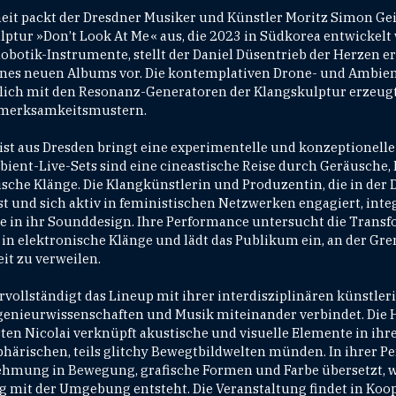
eit packt der Dresdner Musiker und Künstler Moritz Simon Gei
tur »Don’t Look At Me« aus, die 2023 in Südkorea entwickelt
obotik-Instrumente, stellt der Daniel Düsentrieb der Herzen e
nes neuen Albums vor. Die kontemplativen Drone- und Ambi
lich mit den Resonanz-Generatoren der Klangskulptur erzeugt
merksamkeitsmustern.
t aus Dresden bringt eine experimentelle und konzeptionelle
bient-Live-Sets sind eine cineastische Reise durch Geräusche,
ische Klänge. Die Klangkünstlerin und Produzentin, die in der
st und sich aktiv in feministischen Netzwerken engagiert, int
e in ihr Sounddesign. Ihre Performance untersucht die Trans
in elektronische Klänge und lädt das Publikum ein, an der Gr
it zu verweilen.
rvollständigt das Lineup mit ihrer interdisziplinären künstleri
ngenieurwissenschaften und Musik miteinander verbindet. Die
ten Nicolai verknüpft akustische und visuelle Elemente in ihre
ärischen, teils glitchy Bewegtbildwelten münden. In ihrer P
hmung in Bewegung, grafische Formen und Farbe übersetzt, 
og mit der Umgebung entsteht. Die Veranstaltung findet in Ko