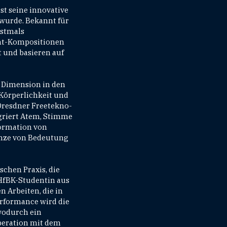
st seine innovative
 wurde. Bekannt für
rstmals
ent-Kompositionen
 und basieren auf
 Dimension in den
 Körperlichkeit und
 Dresdner Freetekno-
egriert Atem, Stimme
formation von
enze von Bedeutung
schen Praxis, die
 HfBK-Studentin aus
n Arbeiten, die in
erformance wird die
wodurch ein
operation mit dem