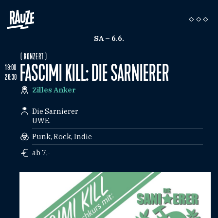
SA – 6.6.
( KONZERT )
FASCIMI KILL: DIE SARNIERER
19:00
20:30
Zilles Anker
Die Sarnierer
UWE.
Punk, Rock, Indie
ab 7,-