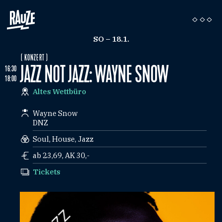
SO – 18.1.
( KONZERT )
JAZZ NOT JAZZ: WAYNE SNOW
16:30
18:00
Altes Wettbüro
Wayne Snow
DNZ
Soul, House, Jazz
ab 23,69, AK 30,-
Tickets