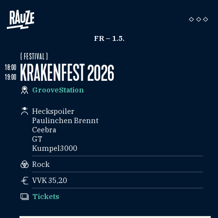
FR – 1.5.
( FESTIVAL )
KRAKENFEST 2026
18:00
19:00
GrooveStation
Heckspoiler
Paulinchen Brennt
Ceebra
GT
Kumpel3000
Rock
VVK 35,20
Tickets