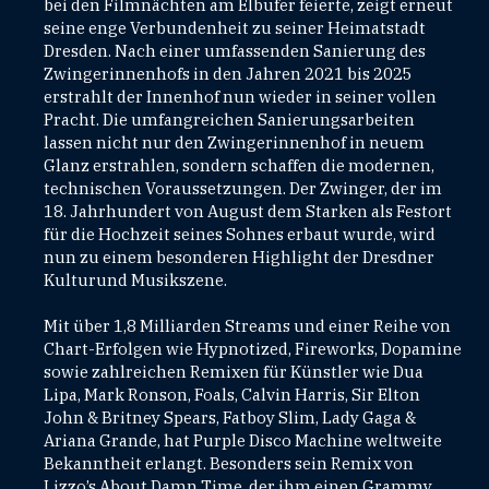
bei den Filmnächten am Elbufer feierte, zeigt erneut
seine enge Verbundenheit zu seiner Heimatstadt
Dresden. Nach einer umfassenden Sanierung des
Zwingerinnenhofs in den Jahren 2021 bis 2025
erstrahlt der Innenhof nun wieder in seiner vollen
Pracht. Die umfangreichen Sanierungsarbeiten
lassen nicht nur den Zwingerinnenhof in neuem
Glanz erstrahlen, sondern schaffen die modernen,
technischen Voraussetzungen. Der Zwinger, der im
18. Jahrhundert von August dem Starken als Festort
für die Hochzeit seines Sohnes erbaut wurde, wird
nun zu einem besonderen Highlight der Dresdner
Kulturund Musikszene.
Mit über 1,8 Milliarden Streams und einer Reihe von
Chart-Erfolgen wie Hypnotized, Fireworks, Dopamine
sowie zahlreichen Remixen für Künstler wie Dua
Lipa, Mark Ronson, Foals, Calvin Harris, Sir Elton
John & Britney Spears, Fatboy Slim, Lady Gaga &
Ariana Grande, hat Purple Disco Machine weltweite
Bekanntheit erlangt. Besonders sein Remix von
Lizzo’s About Damn Time, der ihm einen Grammy