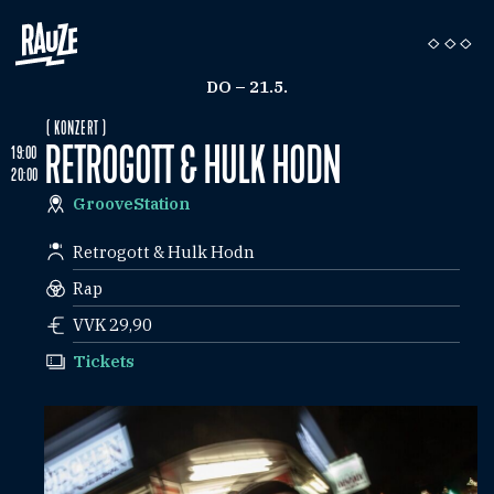
DO – 21.5.
( KONZERT )
RETROGOTT & HULK HODN
19:00
20:00
GrooveStation
Retrogott & Hulk Hodn
Rap
VVK 29,90
Tickets