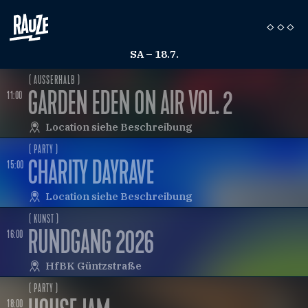
SA – 18.7.
( AUSSERHALB )
GARDEN EDEN ON AIR VOL. 2
11:00
Location siehe Beschreibung
( PARTY )
CHARITY DAYRAVE
15:00
Location siehe Beschreibung
( KUNST )
RUNDGANG 2026
16:00
HfBK Güntzstraße
( PARTY )
18:00