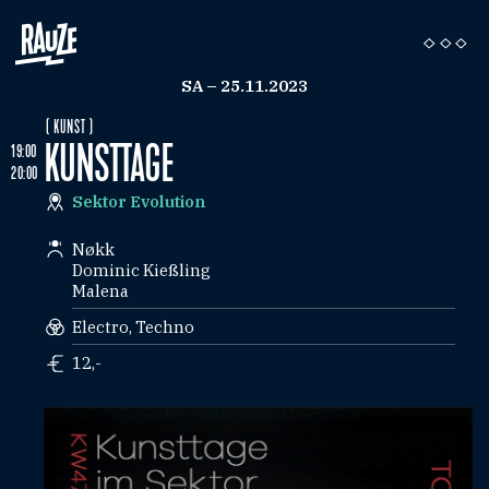
SA – 25.11.2023
( KUNST )
KUNSTTAGE
19:00
20:00
Sektor Evolution
Nøkk
Dominic Kießling
Malena
Electro, Techno
12,-