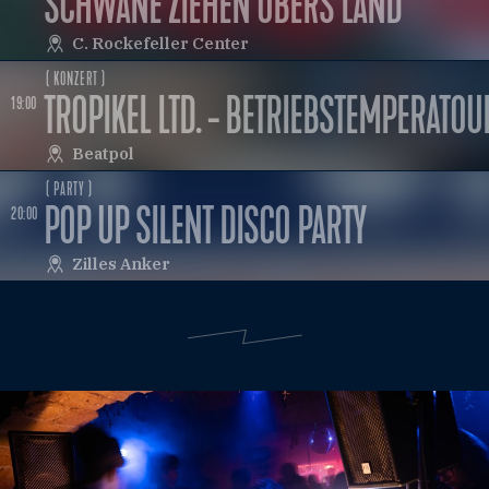
SCHWÄNE ZIEHEN ÜBERS LAND
C. Rockefeller Center
( KONZERT )
TROPIKEL LTD. - BETRIEBSTEMPERATOU
19:00
Beatpol
( PARTY )
POP UP SILENT DISCO PARTY
20:00
Zilles Anker