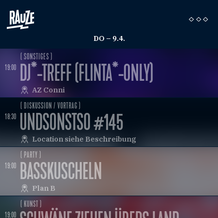
DO – 9.4.
( SONSTIGES )
DJ*-TREFF (FLINTA*-ONLY)
19:00
AZ Conni
( DISKUSSION / VORTRAG )
UNDSONSTSO #145
18:30
Location siehe Beschreibung
( PARTY )
D
BASSKUSCHELN
19:00
Plan B
( KUNST )
19:00