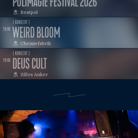
POLIMAGIE FESTIVAL 2026
Beatpol
( KONZERT )
WEIRD BLOOM
19:00
Chemiefabrik
( KONZERT )
DEUS CULT
19:00
Zilles Anker