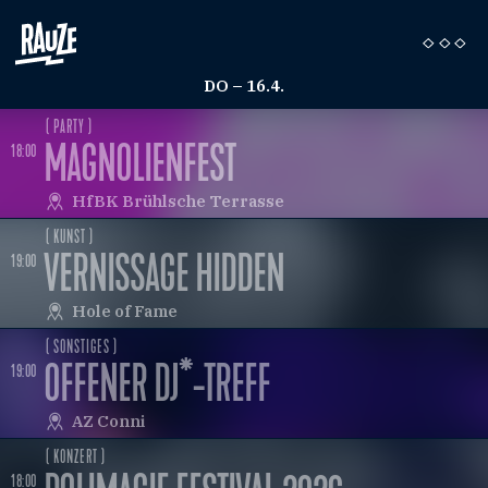
DO – 16.4.
( PARTY )
NG
MAGNOLIENFEST
18:00
HfBK Brühlsche Terrasse
( KUNST )
EM VULKAN
VERNISSAGE HIDDEN
19:00
Hole of Fame
( SONSTIGES )
OFFENER DJ*-TREFF
19:00
AZ Conni
( KONZERT )
18:00