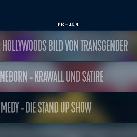
FR – 10.4.
: HOLLYWOODS BILD VON TRANSGENDER
NEBORN - KRAWALL UND SATIRE
OMEDY - DIE STAND UP SHOW