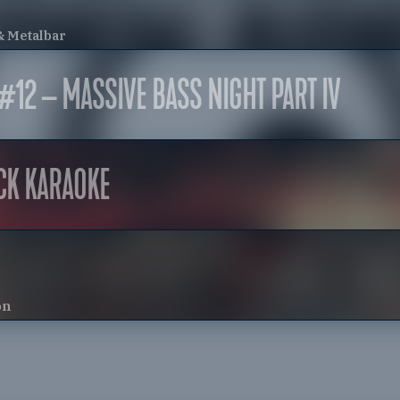
& Metalbar
#12 – MASSIVE BASS NIGHT PART IV
CK KARAOKE
on