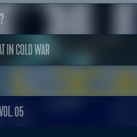
?
AT IN COLD WAR
VOL. 05