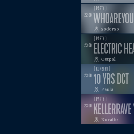
( PARTY )
WHOAREYOU
22:00
soderso
( PARTY )
ELECTRIC HE
23:00
Ostpol
( KONZERT )
10 YRS DCT
23:00
Paula
( PARTY )
KELLERRAVE 
23:00
Koralle