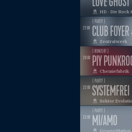
LOVE GHOST
HD - Die Rock 
( PARTY )
CLUB FOYER 
21:00
Zentralwerk
( KONZERT )
PIY PUNKRO
20:00
Chemiefabrik
( PARTY )
SYSTEMFREI
22:00
Sektor Evoluti
( PARTY )
MI/AMO
22:00
GrooveStation