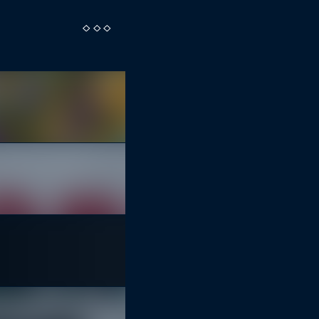
( KUNST )
INTERVALLE DER KRIS
18:00
Veränderbar
( KONZERT )
WELK
19:00
Riesa efau
( KONZERT )
DAS T.S.O.
19:00
Fortschritt
( PARTY )
20:00