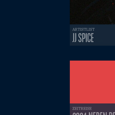
ARTISTLIST
JJ SPICE
ZEITREISE