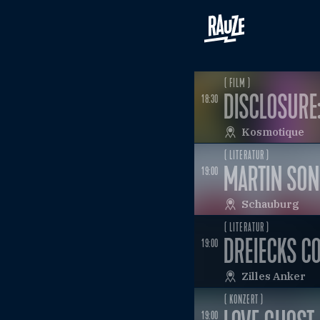
( FILM )
DISCLOSURE
18:30
Kosmotique
( LITERATUR )
MARTIN SON
19:00
Schauburg
( LITERATUR )
DREIECKS C
19:00
Zilles Anker
( KONZERT )
19:00