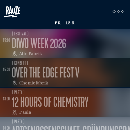
FR – 15.5.
( FESTIVAL )
DIWO WEEK 2026
15:00
Alte Fabrik
( KONZERT )
OVER THE EDGE FEST V
15:30
Chemiefabrik
( PARTY )
12 HOURS OF CHEMISTRY
18:00
Paula
( PARTY )
18:00