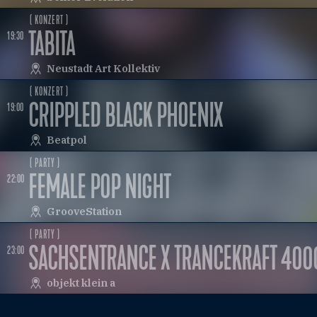
( KONZERT )
TABITA
19:30
Neustadt Art Kollektiv
( KONZERT )
CRIPPLED BLACK PHOENIX
19:00
Beatpol
( PARTY )
FEMALE POP NIGHT
22:00
GrooveStation
( PARTY )
SACHSENTRANCE X TRANCEKRAFT 400
23:00
objekt klein a