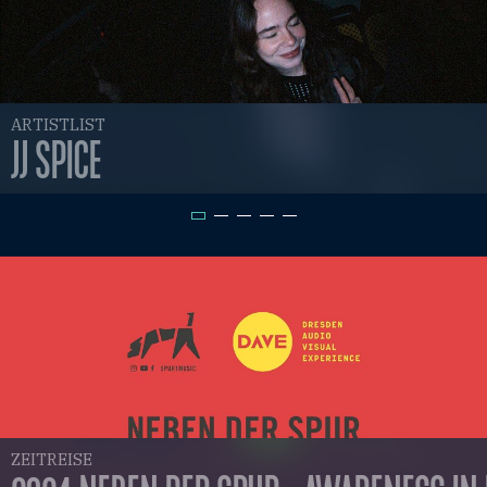
ARTISTLIST
JJ SPICE
ZEITREISE