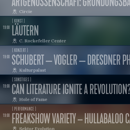
ARTGENOSSENSCHAFT: GRÜNDUNGSBA
Circie
( KUNST )
LÄUTERN
19:00
C. Rockefeller Center
( KONZERT )
SCHUBERT — VOGLER — DRESDNER P
19:00
Kulturpalast
( SONSTIGES )
CAN LITERATURE IGNITE A REVOLUTION
19:00
Hole of Fame
( PERFORMANCE )
FREAKSHOW VARIETY – HULLABALOO C
19:00
Sektor Evolution