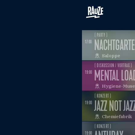
( PARTY )
NACHTGART
17:00
Saloppe
( DISKUSSION / VORTRAG )
THER THROUGH IT ALL
MENTAL LOA
19:00
Hygiene-Mus
( KONZERT )
JAZZ NOT JAZ
19:00
Chemiefabrik
( KONZERT )
19:00