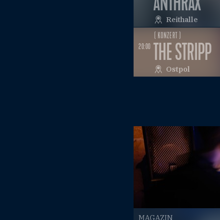
ANTHRAX
Reithalle
( KONZERT )
THE STRIPP
20:00
Ostpol
MAGAZIN