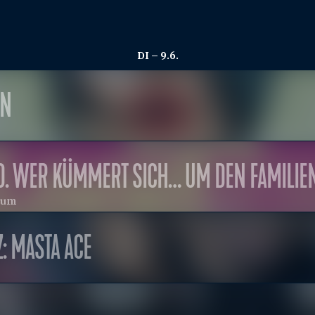
DI – 9.6.
EN
D. WER KÜMMERT SICH… UM DEN FAMILIE
eum
Z: MASTA ACE