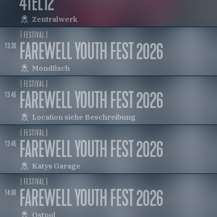
MERFESTIVAL
4TEL12
Zentralwerk
( FESTIVAL )
FAREWELL YOUTH FEST 2026
13:30
Mondfisch
( FESTIVAL )
FAREWELL YOUTH FEST 2026
13:45
Location siehe Beschreibung
( FESTIVAL )
FAREWELL YOUTH FEST 2026
13:45
Katys Garage
( FESTIVAL )
FAREWELL YOUTH FEST 2026
14:00
Ostpol