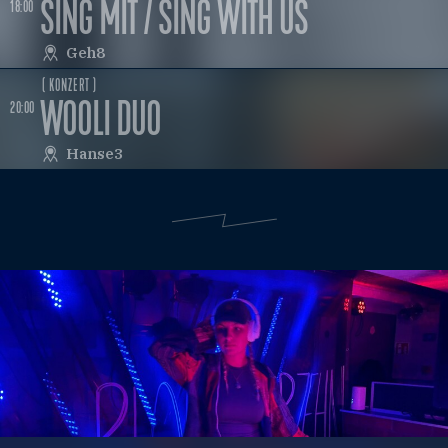
SING MIT / SING WITH US
18:00
Geh8
( KONZERT )
WOOLI DUO
20:00
Hanse3