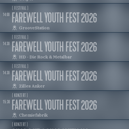
( FESTIVAL )
FAREWELL YOUTH FEST 2026
14:00
GrooveStation
( FESTIVAL )
FAREWELL YOUTH FEST 2026
14:30
HD - Die Rock & Metalbar
( FESTIVAL )
FAREWELL YOUTH FEST 2026
14:30
Zilles Anker
( KONZERT )
FAREWELL YOUTH FEST 2026
15:30
Chemiefabrik
( KONZERT )