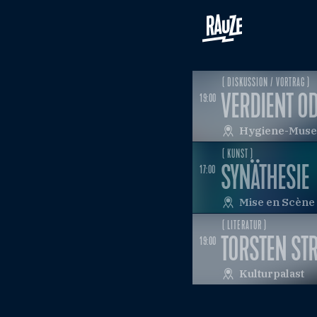
( DISKUSSION / VORTRAG )
VERDIENT O
19:00
Hygiene-Mus
( KUNST )
SYNÄTHESIE
17:00
Mise en Scène
( LITERATUR )
TORSTEN STR
19:00
Kulturpalast