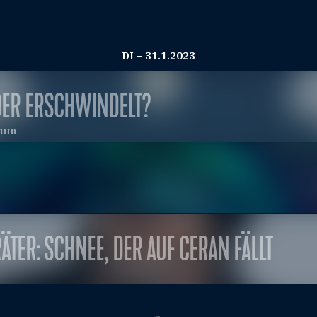
DI – 31.1.2023
DER ERSCHWINDELT?
eum
ÄTER: SCHNEE, DER AUF CERAN FÄLLT