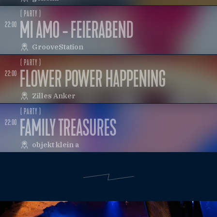
( PARTY )
MI AMO - FEIERABEND
22:00
GrooveStation
( PARTY )
FLOWER POWER HAPPENING
22:00
Zilles Anker
( PARTY )
FAMILY TREASURES
22:00
objekt klein a