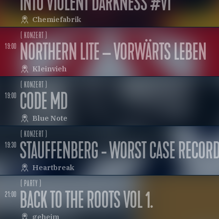
INTO VIOLENT DARKNESS #VI
Chemiefabrik
( KONZERT )
NORTHERN LITE – VORWÄRTS LEBEN
19:00
Kleinvieh
( KONZERT )
CODE MD
19:00
Blue Note
( KONZERT )
STAUFFENBERG - WORST CASE RECORD
19:30
Heartbreak
( PARTY )
BACK TO THE ROOTS VOL 1.
21:00
geheim