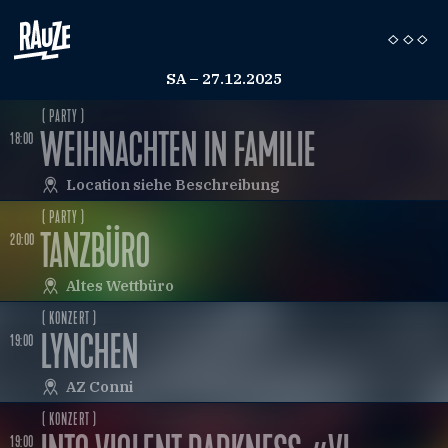
SA – 27.12.2025
( PARTY )
WEIHNACHTEN IN FAMILIE
18:00
Location siehe Beschreibung
( PARTY )
TANZBÜRO
20:00
Altes Wettbüro
( KONZERT )
TSFEIER
LYNCHEN
19:00
AZ Conni
( KONZERT )
19:00