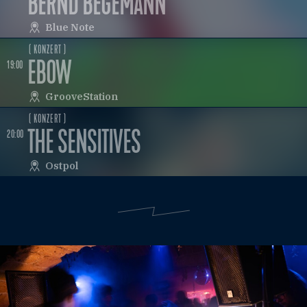
BERND BEGEMANN
Blue Note
( KONZERT )
EBOW
19:00
GrooveStation
( KONZERT )
THE SENSITIVES
20:00
Ostpol