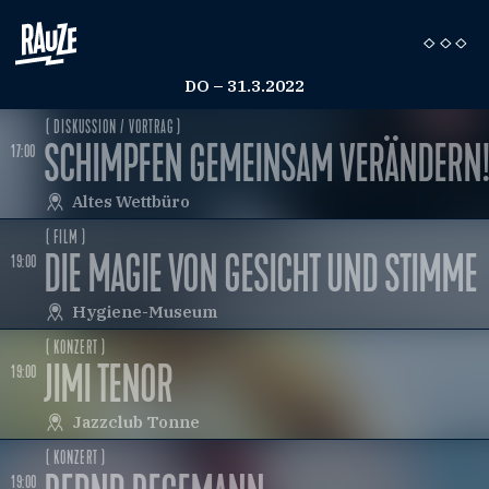
DO – 31.3.2022
( DISKUSSION / VORTRAG )
OT LIVED IN VAIN
SCHIMPFEN GEMEINSAM VERÄNDERN
17:00
Altes Wettbüro
( FILM )
E
DIE MAGIE VON GESICHT UND STIMME
19:00
Hygiene-Museum
( KONZERT )
JIMI TENOR
19:00
Jazzclub Tonne
( KONZERT )
19:00