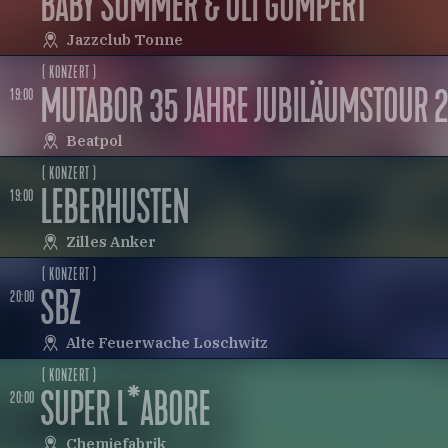
BABY SOMMER & ULI GUMPERT
Jazzclub Tonne
( KONZERT )
MUTABOR 35 JAHRE JUBILÄUMSTOUR 
19:00
Beatpol
( KONZERT )
LEBERHUSTEN
19:00
Zilles Anker
( KONZERT )
SBZ
20:00
Alte Feuerwache Loschwitz
( KONZERT )
SUPER L*ABORE
20:00
Chemiefabrik