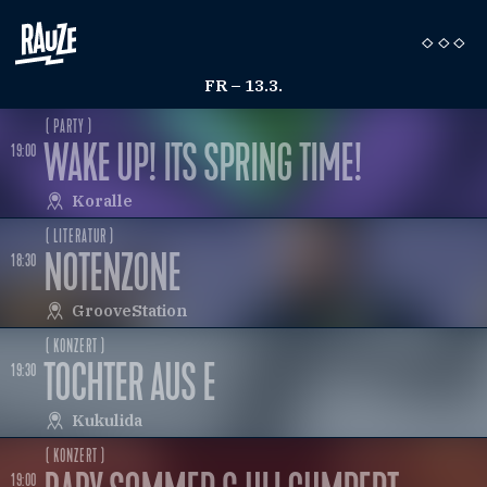
FR – 13.3.
( PARTY )
WAKE UP! ITS SPRING TIME!
19:00
Koralle
( LITERATUR )
NOTENZONE
18:30
GrooveStation
( KONZERT )
TOCHTER AUS E
19:30
Kukulida
( KONZERT )
19:00