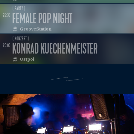
( PARTY )
FEMALE POP NIGHT
22:30
GrooveStation
( KONZERT )
KONRAD KUECHENMEISTER
23:00
Ostpol