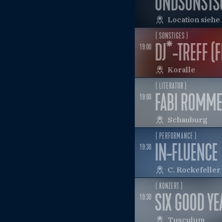
UNDSONSTS
Location sieh
( SONSTIGES )
DJ*-TREFF (
19:00
Koralle
( LITERATUR )
FABI ROMME
19:00
Schauburg
( PERFORMANCE )
IN-FLUENCE
19:30
C. Rockefeller
( KONZERT )
SIX GOOD YE
19:30
Tusculum