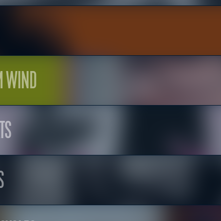
M WIND
TS
S