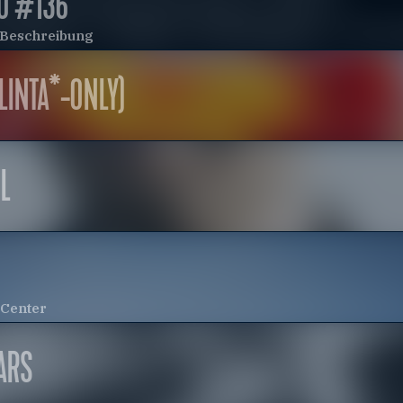
O #136
e Beschreibung
FLINTA*-ONLY)
L
 Center
ARS