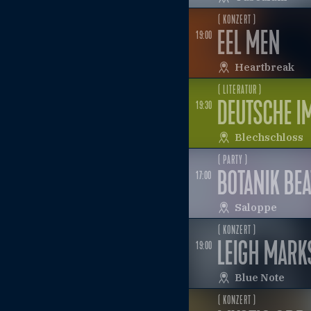
( KONZERT )
EEL MEN
19:00
Heartbreak
( LITERATUR )
DEUTSCHE I
19:30
Blechschloss
( PARTY )
BOTANIK BEA
17:00
Saloppe
( KONZERT )
LEIGH MARK
19:00
Blue Note
( KONZERT )