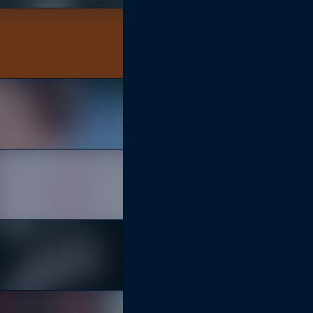
( PARTY )
HAYRAVE X KORALLE
23:00
Koralle