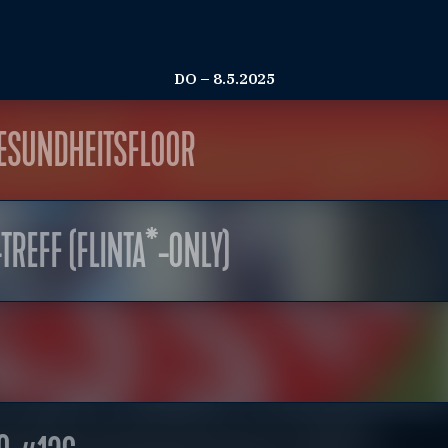
DO – 8.5.2025
GESUNDHEITSFLOOR
REFF (FLINTA*-ONLY)