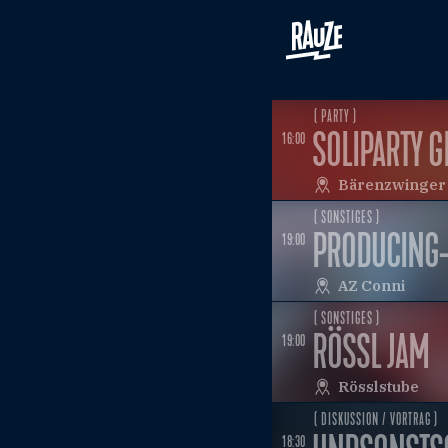
( PARTY )
SOLIPARTY 
16:00
Bärenzwinger
( SONSTIGES )
PRODUCING-T
19:00
AZ Conni
( SONSTIGES )
RÖSSL JAM
19:00
Rösslstube
( DISKUSSION / VORTRAG )
18:30