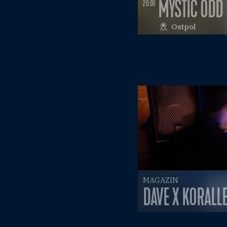
MYSTIC ODD 
20:00
Ostpol
MAGAZIN
DAVE X KORALL