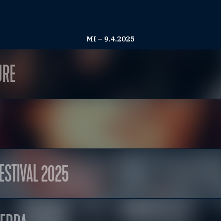
MI – 9.4.2025
URE
ESTIVAL 2025