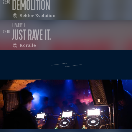
DEMOLITION
23:00
Sektor Evolution
( PARTY )
JUST RAVE IT.
23:00
Koralle