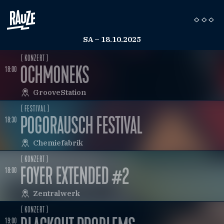
SA – 18.10.2025
( KONZERT )
OCHMONEKS
18:00
GrooveStation
( FESTIVAL )
POGORAUSCH FESTIVAL
18:30
Chemiefabrik
( KONZERT )
FOYER EXTENDED #2
18:00
Zentralwerk
( KONZERT )
19:00