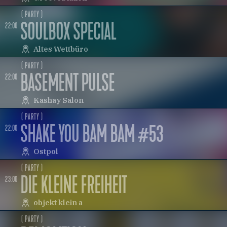
( PARTY )
SOULBOX SPECIAL
22:00
Altes Wettbüro
( PARTY )
BASEMENT PULSE
22:00
Kashay Salon
( PARTY )
SHAKE YOU BAM BAM #53
22:00
Ostpol
( PARTY )
DIE KLEINE FREIHEIT
23:00
objekt klein a
( PARTY )