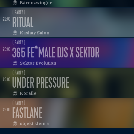
Bärenzwinger
( PARTY )
RITUAL
22:00
Kashay Salon
( PARTY )
365 FE*MALE DJS X SEKTOR
23:00
Sektor Evolution
( PARTY )
UNDER PRESSURE
23:00
Koralle
( PARTY )
FASTLANE
23:00
objekt klein a