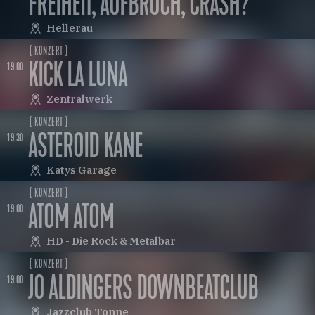
FREIHEIT, AUFBRUCH, CRASH?
Hellerau
( KONZERT )
KICK LA LUNA
19:00
Zentralwerk
( KONZERT )
ASTEROID KANE
19:30
Katys Garage
( KONZERT )
ATOM ATOM
19:00
HD - Die Rock & Metalbar
( KONZERT )
JO ALDINGERS DOWNBEATCLUB
19:00
Jazzclub Tonne