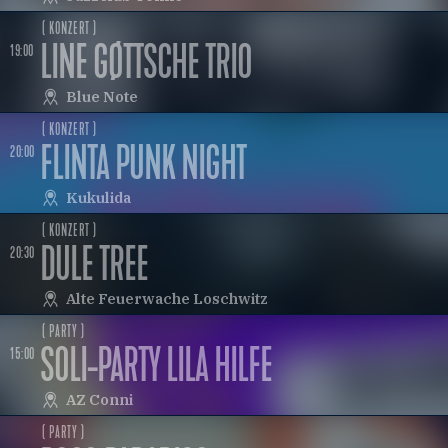
( KONZERT )
LINE GØTTSCHE TRIO
19:00
Blue Note
( KONZERT )
FLINTA PUNK NIGHT
20:00
Kukulida
( KONZERT )
DULE TREE
20:30
Alte Feuerwache Loschwitz
( PARTY )
SOLI-PARTY LILA HILFE
15:00
AZ Conni
( PARTY )