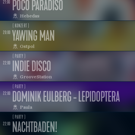
POCO PARADISO
21:00
Hebedas
( KONZERT )
YAWING MAN
20:00
Ostpol
( PARTY )
INDIE DISCO
22:00
GrooveStation
( PARTY )
DOMINIK EULBERG - LEPIDOPTERA
22:00
Paula
( PARTY )
NACHTBADEN!
22:00