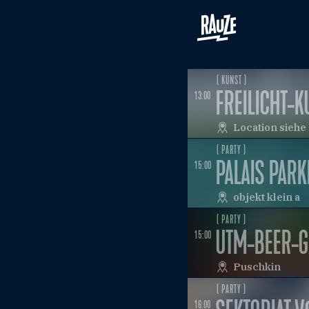
( KUNST )
FREILICHT-
13:00
Location sieh
( PARTY )
PALAIS PARK
15:00
objekt klein a
( PARTY )
UTM-BEER-
15:00
Puschkin
( PARTY )
16:00