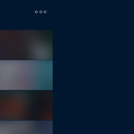
( PARTY )
SEKTORIAT V06.2021.
14:00
Sektor Evolution
( KONZERT )
DRAUSSEN: AFFEN
19:00
Ostpol