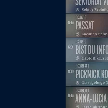
SEKTORIAT V
Sektor Evoluti
( KUNST )
PASSAT
16:00
Location sieh
( KUNST )
BIST DU INF
17:00
HfBK Brühlsc
( KONZERT )
PICKNICK KO
19:00
Ostragehege (
( KONZERT )
ANNA-LUCIA
19:00
Jazzclub Tonn