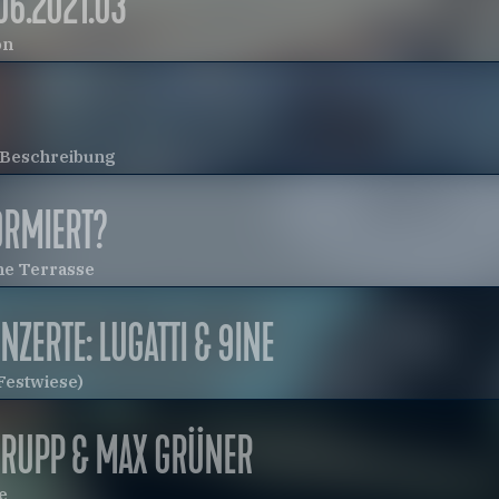
06.2021.03
on
e Beschreibung
ORMIERT?
he Terrasse
NZERTE: LUGATTI & 9INE
Festwiese)
 RUPP & MAX GRÜNER
e