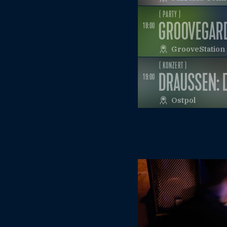
( PARTY )
GROOVEGAR
18:00
GrooveStation
( KONZERT )
DRAUSSEN: 
19:00
Ostpol